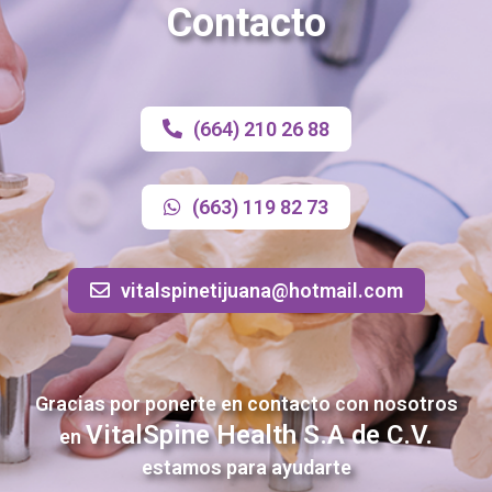
Contacto
(664) 210 26 88
(663) 119 82 73
vitalspinetijuana@hotmail.com
Gracias por ponerte en contacto con nosotros
VitalSpine Health S.A de C.V.
en
estamos para ayudarte