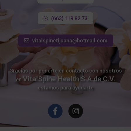
(663) 119 82 73
vitalspinetijuana@hotmail.com
Gracias por ponerte en contacto con nosotros
VitalSpine Health S.A de C.V.
en
estamos para ayudarte