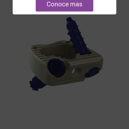
Conoce mas
Placa Cervical Anterior
Caja Cervical Autobloqueada (2T)